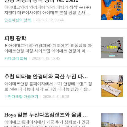
안경 피팅의 정석 정리 Ver. 23e12
아아데코안경 안경피팅 '안경 피팅의 정석' 은 (주)
지앤디 대표이사이며 아이데코 본점 원장 손재환
대표가 직접 쓴 안경피팅에 관한 책으로 17년차 안
안경피팅의 정석
2023. 5. 12. 09:44
경사도 이 책의 피팅 노하우에 탄복했다고 할만큼
피팅 이론부터 안경 조정 기술 전반의 내용을 깊게
다루고 있습니다. 이 아이데코안경 안경피팅 정리
피팅 광학
는 '안경 피팅의 정석' 에 대한 존재를 널리 알리고
이해를 돕기 위해 책의 내용 일부를 정리하고 손재
▶아이데코안경>안경피팅>기초이론>피팅광학 아
환 대표의 영상을 첨부하여 책의 내용이 더욱 입체
이데코안경 피팅 사이트맵 아이데코 안경의 피팅
적이 되도록 하기 위한 목적으로 진행하고자 합니
철학을 정리하였습니다. 리스트에서 가장 최신 것
카테고리 없음
2023. 4. 19. 15:45
다. 많은 관심과 응원을 바라며 정리되는 과정에서
을 참조하시기 바랍니다. 아이데코 안경원 명품브
첨삭되는 과정을 담기 위해 이력을 정리하였습니
랜드 안경테와 누진다초점 렌즈 가공후기 보기 패
다. 최신 정리 버전을 보시려면 이력보기를 눌러 주
션따라하기 유명 연예인 안경 착용 모음 아이데코
추천 티타늄 안경테와 국산 누진 다초점렌즈 맞춤후기
시기 바랍니다. 이력보기 아래 트리메뉴 + 기호를
안경원 페이스북 피팅 광학 렌즈는 빛이 광축을 통
눌러 확장하시면 '안경 피팅..
과할 때, 모든 수차(Aberration)가 제거되어 선명한
아이데코안경 홈페이지에서 보기 안경테브랜드 정
상을 얻을 수 있다. 따라서 안경을 통해 선명한 상
보 heles 티타늄테 사각 프레임 티타늄 안경테 깔끔
을 얻기 위해서는 시선과 렌즈 광축이 반드시 일치
하고 정중한 분위기 골드색상과 블랙 클릭! heles
누진다초점 가공후기
2020. 8. 8. 10:58
해야 한다. 따라서 우리의 시선이 달라짐에 따른 광
관련 제품 모음 누진다초점 렌즈 고급형 정밀하고
학적 요소도 고려해야 한다. 1) 상용시선 보통 생각
넓은 시야 울렁임이 적고 소프트타입 고객특이사
없이 걷고 있을 때 우리의 시선은 10~20m 앞의 바
항 원거리는 시력이 잘 나오시는 고객님입니다. 근
Hoya 일본 누진다초점렌즈와 울템 안경테 가공후기
닥 쪽을 향한다. 이것은 가장 자주 사용하는 시선의
거리 보실때 흐림이 너무 심해서 누진다초점안경
위치이며, '상용시선..
을 착용 고급형 렌즈로 울렁임에 금방 적응하도록
아이데코 홈페이지에서 가공 후기 상세보기 안경
가공 조제가공사용장비 미스터 블루(에실로) 넥시