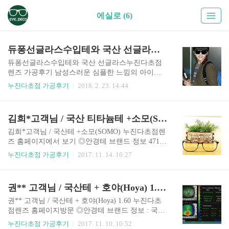
에실로 (6)
듀퐁선글라스수입테와 국산 선글라스누진다초점렌즈 가공후기
듀퐁선글라스수입테와 국산 선글라스누진다초점
렌즈 가공후기 남성스러운 심플한 느낌의 아이웨
어로 화려하지 않으면서 고급진 스퀘어 프레임 선
누진다초점 가공후기
2018. 2. 23. 14:44
글라스 누진다초점 가공후기입니다! 상세보기 시
크한 올블랙의 뿔테선글라스 다리에 브랜드명이
고급스러움을 더하는 듀퐁선글라스 수입테 B1A4
김희*고객님 / 국산 티타늄테 +소모(SOMO) 누진다초점렌즈 가공후기
산들이 보여준 공항패션에서도 선보인 적이 있는
듀퐁 선글라스 무언가 남자다움이 느껴지게 하는
김희*고객님 / 국산테 +소모(SOMO) 누진다초점렌
데 듀퐁 선글라스가 큰 몫을 하는 것 같습니다. ◎
즈 홈페이지에서 보기 ◎안경테 브랜드 정보 47146
안경테 브랜드 정보 : 듀퐁선글라스테 듀퐁선글라
46-6k14 국산 티타늄테 문재인 대통령이 2012년 대
누진다초점 가공후기
2017. 11. 14. 16:27
스테 - 고급 라이터 브랜드로유명한 듀퐁! 남성스
선 후보 당시 즐겨 착용했던 안경이 린드버그의
러운 심플한 느낌의 아이웨어! 스퀘어 프레임으로
‘모르텐(MORTEN)’이란 제품으로 티타늄테 안경
너무 화려하지 않는 데일리 선글라스 입니다! 고급
테였습니다. 이 안경은 티타늄만을 사용해 안경을
권** 고객님 / 국산테 + 호야(Hoya) 1.60 소포트타입 누진다초점렌즈 가공후기
스러움과 세련됨을 동시에 만족시킬 수 있으며 꾸
제작했는데 가볍고 튼튼해서 가장 실용적인 안경
민듯 안꾸민듯 언제든 착용하기 좋은 선글라스입
테라고 사랑받고 있습니다. -가볍고 부식이 덜하며
권** 고객님 / 국산테 + 호야(Hoya) 1.60 누진다초
니다! ◎누진다초점..
심플하고, 멋스러운 합리적인 가격의 국산 테 ◎고
점렌즈 홈페이지방문 ◎안경테 브랜드 정보 : 국산
객 특이사항 : 기존 다초점이 울렁이고 잘 안보였
울템 - Korean 울템 소재 장점 : 가볍고 탄력이 좋다
누진다초점 가공후기
2017. 11. 10. 10:52
음. -> 충분한 문진과 정확한 도수 검사, 고객 니즈