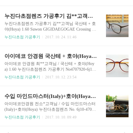
◎누진다초점 렌즈 (Japan) : 호야(Hoya) 1.60 누진
를 정확히 파악하여 완벽한 조제 및 피팅으로 고객
다초점렌즈 고급형 소프트타입의 누진 다초점으로
만족! ◎누진다초점 렌즈 (korea) : 소모(korea) 고급
적응이 쉽고 울렁임이 적은 호야 고급형 다초점 렌
누진다초점렌즈 가공후기 김**고객님 국산테 + 호야(Hoya) 1.60
형 누진다초점렌즈 한국 Dr. somo 누진 다초..
즈. ◎누진다초점 렌즈 도수 R(오른쪽) : -1.25 -0.25
x80 L(왼쪽) : -1.50 -0.50 x115 가입도 : +1.75 ◎조
누진다초점렌즈 가공후기 김**고객님 국산테 + 호
제가공 사용장비 : 미스터 블루(에실로) - 정확한
야(Hoya) 1.60 Suwon GIGIDAEGOGAE Crossing Ui
조제 및 가공이 가능한 프랑스에실로사 제품 ◎초
wang Police Crossing Suwon Industrial Road Road Sh
누진다초점 가공후기
2017. 10. 24. 11:46
점 설계 : I-Profiler(zeiss) 독일 칼자이스 3D 시력측
op Eye DECO is the largest optician I have ever seen.
정 ① 웨이브 프론트 수차 분석기 ② 자동 굴절력
I am so happy to be in total marketing together.No.470
검사기 ③ 아틀라스 ..
9417-6j24 아이데코 안경원 누진다초점안경 가공
아이데코 안경원 국산테 + 호야(Hoya) 1.60 누진다초점렌즈 가공후기
후기입니다. 홈페이지에서 상세보기 ◎안경테 브
랜드 정보 트로피쉬 - Made in Korean 자체생산하는
아이데코 안경원 최**고객님 / 국산테 + 호야(Hoy
안경테로 직접 생산하는 제품이므로 어느 곳보다
a) 1.60 누진다초점렌즈 가공후기 No4707920-6j12
저렴한 가격이 이점입니다. 울템 소재로 만들어져
홈페이지에서 자세히 보기 ◎안경테 브랜드 정보 :
누진다초점 가공후기
2017. 10. 12. 23:54
가볍고 탄력이 좋습니다. ◎누진다초점 렌즈 (Ja..
콜로레 - Korean 울템 소재 장점 : 가볍고 탄력이 좋
다 ◎누진다초점 렌즈 (Japan) : 호야(Hoya) 1.60 누
진다초점렌즈 ◎누진다초점 렌즈 도수 R(오른쪽) :
수입 마인드마스터(Italy)+호야(Hoya) 누진다초점렌즈 가공후기
-3.00 -1.00 L(왼쪽) : -2.25 -1.25 가입도 : +1.75 ◎
조제가공 사용장비 : 미스터 블루(에실로) - 정확한
아이데코안경원 전소*고객님 / 수입 마인드마스터
조제 및 가공이 가능한 프랑스에실로사 제품 ◎초
(Italy)+호야(Hoya) 누진다초점렌즈 No. 6j10-47064
점 설계 : I-Profiler(zeiss) 독일 칼자이스 3D 시력측
02 홈페이지에서보기
누진다초점 가공후기
2017. 10. 10. 09:49
정 ① 웨이브 프론트 수차 분석기 ② 자동 굴절력
검사기 ③ 아틀라스 각막지형도 검사기 ④ 각막 곡
률 측정기 아이데코..