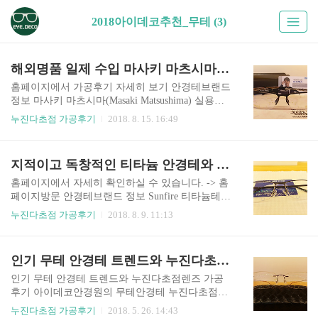
2018아이데코추천_무테 (3)
해외명품 일제 수입 마사키 마츠시마(Masaki Matsushima) 안경테와 바리락스누진다초점렌즈 맞춤 가공후기
홈페이지에서 가공후기 자세히 보기 안경테브랜드
정보 마사키 마츠시마(Masaki Matsushima) 실용적
이며 기능적이면서 세련된 디자인이 조화된 마사
누진다초점 가공후기
2018. 8. 15. 16:49
키마츠시마 안경테 전문적인 이미지를 원하시는
분들에게 추천합니다. 이 모델도 세련된 색감의 블
랙과 골드의 시크한 느낌이 도회적 분위기가 묻어
지적이고 독창적인 티타늄 안경테와 세이코(SEIKO) 누진다초점렌즈 맞춤 가공후기
납니다. 안경테 브랜드 정보-KBS드라마-4539041-1
38724-7h15 드라마 기적에서 김영민 님이 착용한
홈페이지에서 자세히 확인하실 수 있습니다. -> 홈
아또르 제품이 무테 같이 보이지만 반무테로 냉철
페이지방문 안경테브랜드 정보 Sunfire 티타늄테
하고 예민한 드라마 주인공을 잘 표현해 주고 있습
고급소재인 티타늄 안경테로 착용감이 좋고 가벼
누진다초점 가공후기
2018. 8. 9. 11:13
니다. 누진다초점렌즈 France 에실로 바리락스 다
운 안경테, 반무테 디자인으로 지적인 느낌을 주며
초점렌즈 넓고 편안한 시야의 프리미엄급 렌즈 조
편안하고 세련된 이미지로 신뢰감을 줍니다. 오앤
제가공사용장비 미스터 블루(에실로) 초점설계 I-P
엑스 NEWYORK OT-202A TITAUM col.32 와 외형
인기 무테 안경테 트렌드와 누진다초점렌즈 가공후기
rofiler(zeiss) 독일 칼자이스 3D 시력측정 EYE-..
이 비슷합니다. 참조하시기 바랍니다. 독창성 넘치
는 디자인이 돋보입니다. 안경테 브랜드 정보-이미
인기 무테 안경테 트렌드와 누진다초점렌즈 가공
지-4447260-138456-7h09 출처 : http://www.ebina-me
후기 아이데코안경원의 무테안경테 누진다초점렌
gane.com/?p=915 티타늄 안경테 4만9천원 가격은
즈 가공후기는 아래 상세보기 클릭해서 확인하시
누진다초점 가공후기
2018. 5. 26. 14:43
변동될 수 있습니다. 4만9천원 티타늄 안경테 모음