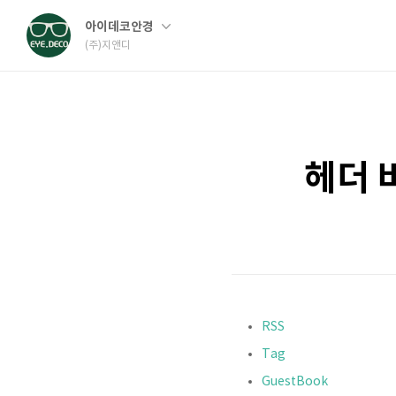
아이데코안경
(주)지앤디
헤더 
RSS
Tag
GuestBook