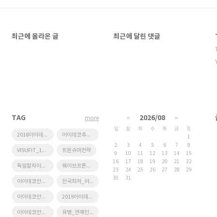
최근에 올라온 글
최근에 달린 댓글
TAG
«
2026/08
»
more
일
월
화
수
목
금
토
2018아이데코추천_스틸안경테
아이데코추천_무테
1
2
3
4
5
6
7
8
VISUFIT_1000
트윈슈머전략
9
10
11
12
13
14
15
16
17
18
19
20
21
22
독일칼자이스3D시력측정
웨이브프론트수차분석기
23
24
25
26
27
28
29
30
31
아이데코안경원
전국최저_아이데코_티타늄안경테
아이데코안경원_페이스북페이지_활동
2019아이데코추천_티타늄안경테
아이데코안경원_누진다초점_명품브랜드_가공_후기
유명_연예인_사용_브랜드