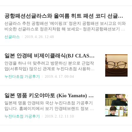
년대 아메리칸 클랙식 빈티지 블루엘리펀트 상세
코추천_블루안경테
보기 안경테브랜드 정보 빅터앤롤프(VIKTOR&RO
LF) 70-0183-1 원형테 안경(원형안경테추천 ) 클래
공항패션선글라스와 올여름 히트 패션 코디 선글라스 정보
식한 모던함 그린 컬러 브라운호피 컬러 아내의 맛'
조안, 핑크빛 선글라스 와 비교해 보시기 바랍니다.
선글라스 추천 공항패션 '에이핑크' 정은지 공항패션 보시고요 이와
상세보기 누진다초점렌즈 에실로, 프랑스 제품 균
비슷한 선글라스로 정은지처럼 해 보세요~ 정은지공항패션보기 저
일한 시야를 제공하는 정밀한 렌즈 가공 컴퓨터, 데
희 아이데코 사각형 안경테도 참조하시기 바랍니다. --> 추천사각형
선글라스
2019. 4. 26. 12:48
스크, 스마트폰 작업을 많이 하는 분들께 추천 고객
안경테 올 여름 이렇게 선글라스 코디해 봐요~ 패션엔 한지민은 여
특이사항 이용하셨던 렌즈보다 시야가 더 넓은 렌
름 분위기가 물씬 풍기는 트로피컬 패턴의 셔츠와 핑크 프레임 선글
즈를 요구 조제가공사용장비 미스터 블루(에실로)
라스로 캐주얼한 룩을 연출했으며, 베이직한 티셔츠에 라운드 프레
일본 안경테 비제이클래식(BJ CLASSIC)과 세이코(SEIKO) 누진다초점렌즈 업무용 맞춤
넥..
임 ... 상세보기 아이데코의 원형안경테 추천합니다. 원형안경테보기
선글라스 하나로 이렇게 깜직할 수가?! 제이스플라워 꽃집 블로그
안경을 하나 더 맞추려고 방문하신 분으로 근업작
글에 깜직한 꽃다발 소개가 있었는데요. 귀여운 선글라스 하나 더 추
업(서류작업) 많으신 관계로 누진다초점 사용하기
가하였더니 아주 새로운 꽃다발이 되었다고 합니다. 안녕하세요~제
로 하셨습니다. 안경테정보 BJ CLASSIC 안경테 빈
누진다초점 가공후기
2019. 4. 17. 09:04
이스플라워입니다 :)이번에는 고객님께서졸업식 꽃다발으로주문해
티지와 클래식을 기반 브랜드 원형테, 그린색 누진
주신사..
다초점렌즈 Japan SEIKO 세이코 부드러운 시선 조
절이 가능 왜곡과 흔들림 적음 좀 더 넗고 편안한
일본 명품 키오야마토 (Kio Yamato) 안경테와 국산(SOMO) 누진다초점렌즈 편안한 개인맞춤 가공후기
시야 점가공 기술 초점 설계 I-Profiler (zeiss) 독일
칼자이스 3D 시력측정 조제가공사용장비 미스터
일본제 명품 안경테와 국산 누진다초점 가공후기
블루(에실로) 넥시아AD(무테 자동 드릴링) 홈페이
입니다. 홈페이지에서 보기 안경테브랜드 정보 키
지 http://eyedeco.co.kr/bbs/board.php?bo_table=revie
오 야마토(Kio Yamato, 관련글보기: 키오야마토)
누진다초점 가공후기
2019. 2. 12. 11:10
w&wr_id=1055&page=2 No4753976-192238 고콸리
'순수한 평화'라는 이름 일본안경 가장 편한 안경을
티 십만원미만 누진다초점 가공후기 모음 티타늄
추구하는 정교한 기술과 심플한 디자인 키오야마
안경테 4만9천원 가격은 변동될 수 ..
토 다른 모델 안경테 연예인 착용 모습 No4708246-