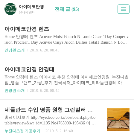
아이데코안경
전체 글 (95)
(주)지앤디
아이데코안경 렌즈
Home 안경테 렌즈 Acuvue Moist Bausch N Lomb Clear 1Day Cooper v
ision Proclear1 Day Acuvue Oasys Alcon Dailies Total1 Bausch N Lomb
Biotrue Cooper Vision Clariti1 Alcon Dailies Aquacomportplus 난시용 B
안경원 소개
2019. 6. 20. 08:45
ausch N Lomb Soft lens Daily Disposable Acuvue Define Vivid Style Ac
cent Style Natural Shine Bausch N Lomb Lacelle callan 수지 그레이 Cal
lan Iris Rhapsody Latin Jazz Black Black Soul Brown
아이데코안경 안경테
Home 안경테 렌즈 아이데코 추천 안경테 아이데코안경원_누진다초
점_명품브랜드_가공_후기 전국최저_아이데코_티타늄안경테 아이
데코추천_원형안경테 아이데코추천_코받침일체형 아이데코추천_
안경원 소개
2019. 6. 20. 08:45
아시안핏 아이데코추천_사각형안경테 아이데코추천_타원형안경테
아이데코추천_스틸안경테 아이데코추천_울템안경테 아이데코추천
_하금테 아이데코추천_무테 아이데코추천_티타늄안경테 아이데코
네들란드 수입 명품 원형 그린컬러 안경테 빅터앤롤프(VIKTOR&ROLF)와 에실로 (Essilor) 누진다초점렌즈 가공후기
추천_TR안경테 아이데코추천_아세테이트안경테 아이데코추천_셀
룰로이드안경테 아이데코추천_뿔테안경 아이데코추천_투브릿지 아
홈페이지보기 http://eyedeco.co.kr/bbs/board.php?bo_
이데코추천_플라스틱안경테 아이데코추천_상부림플라스틱 아이데
table=review&wr_id=1105 No4765900-195436 이 안
코추천_메탈안경테 아이데코추천_격자무늬 아이데코추천_그린안
경과 비슷한 것 같아서 참고하시기 바랍니다. 1970
누진다초점 가공후기
2019. 5. 2. 16:40
경테 아이데코추천_핑크안경테 아이데코추천_브라운안경테 아이데