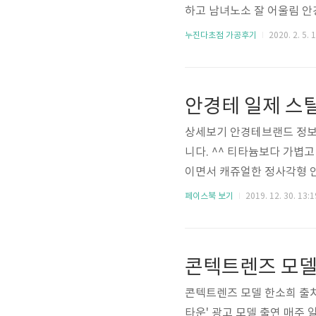
하고 남녀노소 잘 어울림 
진다초점렌즈 호야(Hoya)
누진다초점 가공후기
2020. 2. 5. 
렁거림, 왜곡 , 변형을 획
스터 블루(에실로) 넥시아AD 
막지형도 검사기 각막 곡률 
VB)측정 보도자료, 홍보하실
상세보기 안경테브랜드 정보 스
니다. ^^ 티타늄보다 가볍
이면서 캐쥬얼한 정사각형 
을 것 같습니다. 누진다초점 
페이스북 보기
2019. 12. 30. 13:1
야 고객특이사항 기능성 다
터 블루(에실로) 넥시아AD(무테
브 프론트 수차 분석기 자동
콘텍트렌즈 모델
랜드 안경테와 누진다초점 렌
콘텍트렌즈 모델 한소희 출처 
타운' 광고 모델 출연 매주 