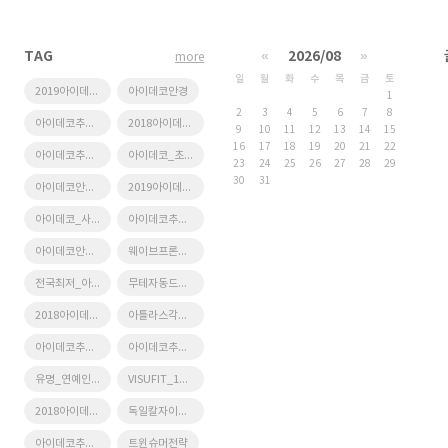
TAG
«
2026/08
»
more
일
월
화
수
목
금
토
2019아이데코추천_스틸안경테
아이데코안경
1
2
3
4
5
6
7
8
아이데코추천_스틸안경테
2018아이데코추천_스틸안경테
9
10
11
12
13
14
15
16
17
18
19
20
21
22
아이데코추천_원형안경테
아이데코_초점설계장비
23
24
25
26
27
28
29
30
31
아이데코안경원_누진다초점_가공_후기
2019아이데코추천_티타늄안경테
아이데코_사이트맵
아이데코추천_티타늄안경테
아이데코안경본점
웨이브프론트수차분석기
전국최저_아이데코_티타늄안경테
무테자동드릴링
2018아이데코추천_무테
아틀라스각막지형도검사기
아이데코추천_사각형안경테
아이데코추천_무테
유명_연예인_사용_브랜드
VISUFIT_1000
2018아이데코추천_티타늄안경테
독일칼자이스3D시력측정
아이데코추천_뿔테안경
트윈슈머전략