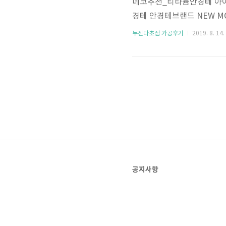
데코추천_티타늄안경테 아
경테 안경테브랜드 NEW M
티타늄안경테 관련 글 모음 
누진다초점 가공후기
2019. 8. 14.
은 고급소재인 티타늄 더욱
비 미스터 블루(에실로) 넥시
확한 시력이 필요하신 분에게
형렌즈로 추천 초점설계 I-Profi
공지사항