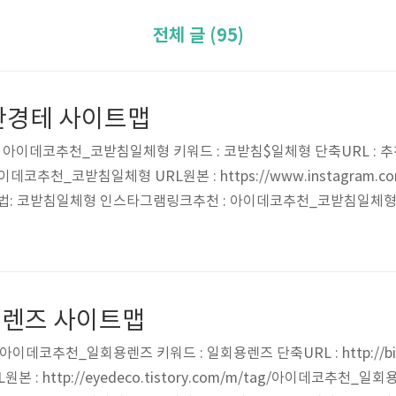
전체 글 (95)
안경테 사이트맵
: 아이데코추천_코받침일체형 키워드 : 코받침$일체형 단축URL : 
ly/아이데코추천_코받침일체형 URL원본 : https://www.instagram.c
법: 코받침일체형 인스타그램링크추천 : 아이데코추천_코받침일체형 
천표기 : 멋진 개성 림락 안경테 한글URL : 추천 http://bit.ly/아이
.com/explore/tags/아이데코_림락 표현 방법: 멋진 개성 림락 안
트렌즈 사이트맵
데코추천_일회용렌즈 키워드 : 일회용렌즈 단축URL : http://bit.ly
URL원본 : http://eyedeco.tistory.com/m/tag/아이데코추