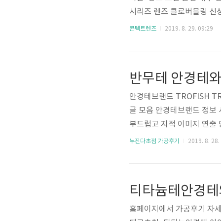
시리즈 렌즈 클로버블링 신상
선글라스로 전체적인 느낌을
콘텍트렌즈
2019. 8. 29. 09:29
천 '소녀시대' 유리 골드 템플이
news/articleView.ht
eyedeco.tistory.com/70
안경테브랜드 TROFISH 
글 모음 안경테브랜드 정보
부드럽고 지적 이미지 연출 
사항 주변 지인들에게 저렴
누진다초점 가공후기
2019. 8. 28.
비 미스터 블루(에실로) 넥시아A
3D 시력측정 누진다초점 렌즈
크 작업 등 실내 활동이 많
티타늄테안경테
http://eyedeco.co..
홈페이지에서 가공후기 자세