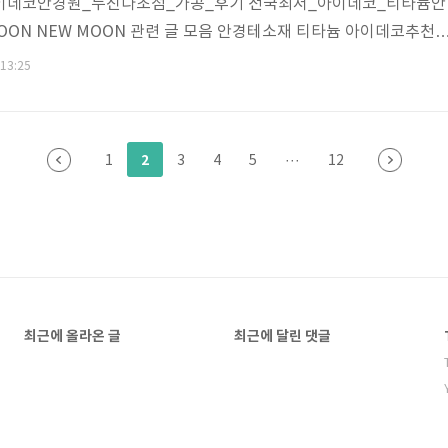
이데코안경원_누진다초점_가공_후기 전국최저_아이데코_티타늄안
OON NEW MOON 관련 글 모음 안경테소재 티타늄 아이데코추천_
안경테브랜드 정보 NEW MOON 티타늄테 가벼우면서도 착용감이 
 13:25
 고급스런 느낌과, 가벼운 착용감 좋고 골드색상 인기 조제가공사용장
아AD(무테 자동 드릴링) 누진다초점렌즈 (korea) 국산 정밀하고 정
 적합 고객님특이사항 누진 안경을 착용 시야 넓이만 좀 더 넓은 기
2
1
3
4
5
···
12
ler(zeiss) 독일 칼자..
최근에 올라온 글
최근에 달린 댓글