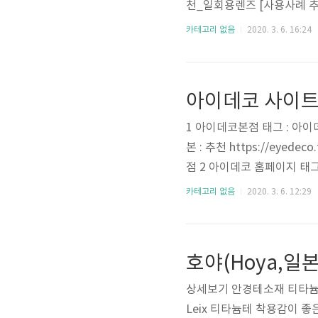
천_일회용렌즈 [사용사례 추
아이데코추천_일회용렌즈 태그 : 
카테고리 없음
2020. 3. 6. 16:24
ttp://bit.ly/변색렌즈 U
변..
아이데코 사이
1 아이데코본점 태그 : 아이데
본 : 추천 https://eye
점 2 아이데코 홈페이지 태그 :
의 URL원본 : 추천 https
카테고리 없음
2020. 3. 6. 12:29
그 : 아이데코qna 키워드 : 아이
상세보기 안경테소재 티타늄
Leix 티타늄테 착용감이 