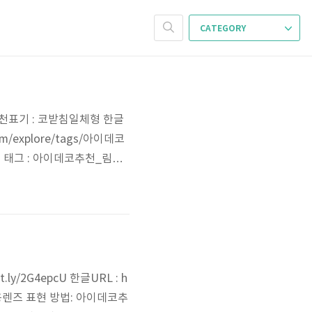
CATEGORY
추천표기 : 코받침일체형 한글
om/explore/tags/아이데코
태그 : 아이데코추천_림락
데코추천_림락 URL원본 : htt
경테 인스타그램링크추천 : 아이데
/2G4epcU 한글URL : h
천_일회용렌즈 표현 방법: 아이데코추