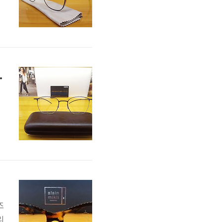
울
미
각
N
다초점렌즈 맞춤후기
적
스
이
브
즈
리