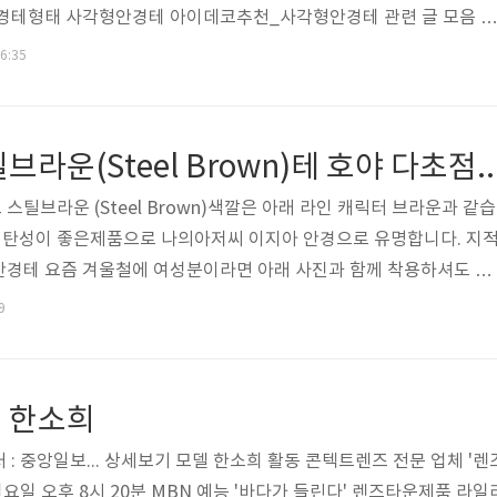
안경테형태 사각형안경테 아이데코추천_사각형안경테 관련 글 모음 누
 누진다초점렌즈 넓은 원, 중간 거리의 시야와 선명한 고해상도 시야 
16:35
기적으로 감소 고객특이사항 근거리를 볼때 불편함 조제가공사용장비 
초점설계 I-Profiler(zeiss) 독일 칼자이스 3D 시력측정 아틀라스 
측정기 프랑스 에실로 개인습관 반영 초점측정 개인 근거리 시습관(
안경테 일제 스틸브라운(Steel Brown)테 호야 
 내용 있으시면 ..
틸브라운 (Steel Brown)색깔은 아래 라인 캐릭터 브라운과 같습
고 탄성이 좋은제품으로 나의아저씨 이지아 안경으로 유명합니다. 지
안경테 요즘 겨울철에 여성분이라면 아래 사진과 함께 착용하셔도 좋
렌즈 : 호야(Hoya) 넓은 원, 중간 거리의 시야와 선명한 고해상도 시
9
초점을 사용 근거리에 불편함을 느끼셔서 방문 조제가공사용장비 미
 자동 드릴링) I-Profiler(zeiss) 독일 칼자이스 3D 시력측정 웨
 굴절력 검사기 아틀라스 각막지형도 검사기 각막 곡률 측정기 명품
 한소희
즈 가공..
: 중앙일보... 상세보기 모델 한소희 활동 콘텍트렌즈 전문 업체 '렌
일요일 오후 8시 20분 MBN 예능 '바다가 들린다' 렌즈타운제품 라일