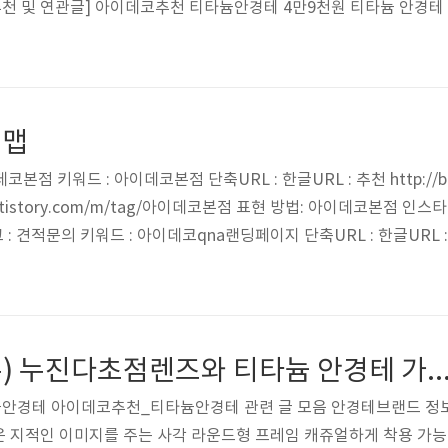
천 및 연관글] 아이데코추천 티타늄안경테 4만9천원 티타늄 안경테
아이데코추천_변색렌즈 키워드 : 변색렌즈 단축URL : http://bit.l
RL원본 : http://eyedeco.tistory.com/m/tag/아이데코추천_
트맵
코본점 키워드 : 아이데코본점 단축URL : 한글URL : 추천 http://b
deco.tistory.com/m/tag/아이데코본점 표현 방법: 아이데코본점
 견적문의 키워드 : 아이데코qna랜딩페이지 단축URL : 한글URL : 추천 
://eyedeco.tistory.com/m/tag/견적문의 표현 방법: 견적문의
데코qna 단축URL : 한글URL : 추천 http://bit.ly/아이데코qna UR
호야(Hoya,일본) 누진다초점렌즈와 티타늄 안경테
안경테 아이데코추천_티타늄안경테 관련 글 모음 안경테브랜드 정
좋은 지적인 이미지를 주는 사각 라운드형 프레임 캐쥬얼하게 착용 가능