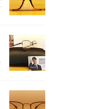
추
/
:
이