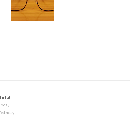
좋
본
Total
Today
Yesterday