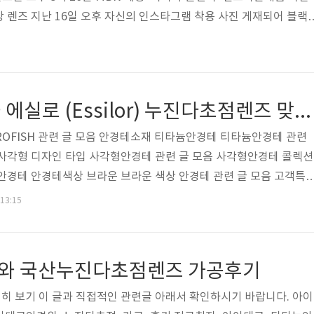
 렌즈 지난 16일 오후 자신의 인스타그램 착용 사진 게재되어 블랙
 가벼움을 상쇄하면서도 발랄하게 연출되었습니다. 블랙선글라스 
 멋스러운 블랙 선글라스 출처 : http://www.kstarfashion.com
ml?idxno=126564 아이데코가공후기 안경테 추천 프라다 SPR12SFhttp
반무테 안경테와 에실로 (Essilor) 누진다초점렌즈 맞춤후기
TROFISH 관련 글 모음 안경테소재 티타늄안경테 티타늄안경테 관련
 사각형 디자인 타입 사각형안경테 관련 글 모음 사각형안경테 콜렉션
안경테 안경테색상 브라운 브라운 색상 안경테 관련 글 모음 고객특
하면서도 검사를 잘 해준다는 얘기를 많이 듣고 방문 조제가공사용장
 13:15
D(무테 자동 드릴링) 초점설계 I-Profiler (zeiss) 독일 칼자이스
 (France) 에실로 다초점렌즈 프랑스 대상 스마트폰, 컴퓨터, 데스
아 보다 편안한 누진 렌즈 적응을 원하는 고객 참고자료 홈페이지 방문
와 국산누진다초점렌즈 가공후기
히 보기 이 글과 직접적인 관련글 아래서 확인하시기 바랍니다. 아이