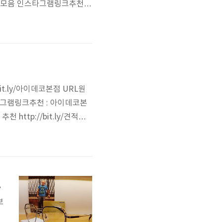
 모음 인스타그램링크추천 :
y/2QjEgC4 한글URL : h
변색렌즈 표현 방법: 아이데코추천_
it.ly/아이데코본점 URL원
 인스타그램링크추천 : 아이데코본
http://bit.ly/견적문
 인스타그램링크추천 : 견적문의 태
L원본 : http:..
 가공후기
보