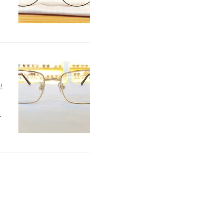
으
보
석
닌
하