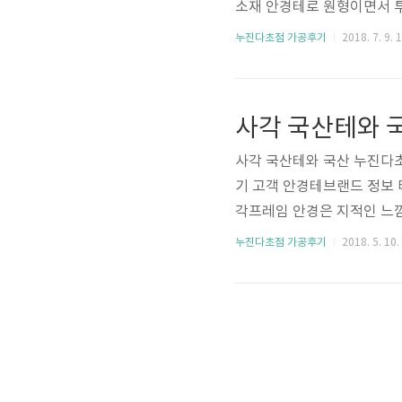
소재 안경테로 원형이면서 
인은 많은 사람들이 즐겨 찾
누진다초점 가공후기
2018. 7. 9. 
끔하고 이지적인 느낌을 잘
고 할 때 사용하면 좋을 것
으로 많이 착용하고 있는 브
로 제작됩니다. 송민호가 착용
사각 국산테와 국산 누진다
기 고객 안경테브랜드 정보
각프레임 안경은 지적인 느낌
안경 No. 4732515-1
누진다초점 가공후기
2018. 5. 10.
것 같습니다. 후드티와 매칭
진다초점렌즈 (korea) 
게 착용 희망 조제가공사용장비 