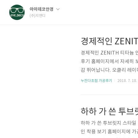
아이데코안경
(주)지앤디
경제적인 ZENITH 티타
후기 홈페이지에서 자세히 보
감 뛰어납니다. 오클리 레
티타늄 안경테는 야외활동이 
누진다초점 가공후기
2018. 7. 18.
o4092296-133664
진 다초점 렌즈로 동일가격
들의 안경을 한번 착용해보
보기로만 착용하다 보니 분실
하하 가 쓴 투브릿지 스타일
인 착용 보기 홈페이지에 