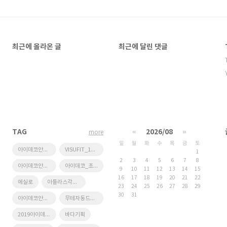
최근에 올라온 글
최근에 달린 댓글
TAG
«
2026/08
»
more
일
월
화
수
목
금
토
아이데코안경원_페이스북페이지_활동
VISUFIT_1000
1
2
3
4
5
6
7
8
아이데코안경원_누진다초점_가공_후기
아이데코_초점설계장비
9
10
11
12
13
14
15
16
17
18
19
20
21
22
에실로
아틀라스각막지형도검사기
23
24
25
26
27
28
29
30
31
아이데코안경본점
무테자동드릴링
2019아이데코추천_스틸안경테
바다기획