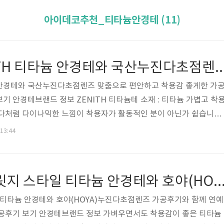
아이데코추천_티타늄안경테 (11)
경제적인 ZENITH 티타늄 안경테와 국산누진다초점렌즈 맞춤으로 편안하
늄 안경테와 국산누진다초점렌즈 맞춤으로 편안하고 착용감 좋게한 가
기 안경테브랜드 정보 ZENITH 티타늄테 소재 : 티타늄 가볍고 착
이다처럼 다이나믹한 느낌이 착용자가 활동적인 분이 아닌가 쉽습니다.
잦은 분들에게 좋습니다. 아래 사진들과 비교해 보시기 바랍니다. N
 13:44
 아이데코추천 다른 티타늄안경테 모음 누진다초점렌즈 소프트타입 국산 누
대비 넓은 시야가 장점입니다. 고객특이사항 다초점을 착용한 지인분
고 괜찮다고 느껴서 방문한 케이스입니다. 인터넷이나 신문을 볼때 돋
하하 가 쓴 투브릿지 스타일 티타늄 안경테와 호야(HOYA)누진다초점렌즈 가공후기와 함께 연
이 잦아 분실방지 목적도 있어셨습니..
 티타늄 안경테와 호야(HOYA)누진다초점렌즈 가공후기와 함께 연예
가공후기 보기 안경테브랜드 정보 가벼우면서도 착용감이 좋은 티타늄