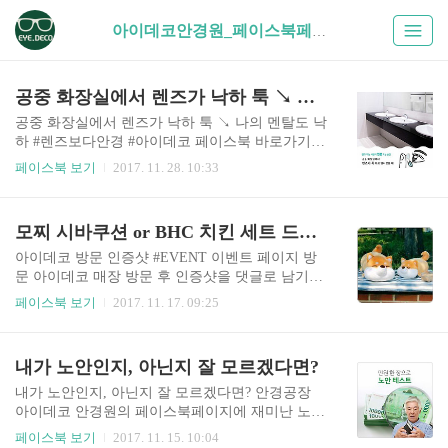
아이데코안경원_페이스북페이지_활동 (11)
공중 화장실에서 렌즈가 낙하 툭 ↘ 나의 멘탈도 낙하
공중 화장실에서 렌즈가 낙하 툭 ↘ 나의 멘탈도 낙
하 #렌즈보다안경 #아이데코 페이스북 바로가기
렌즈사용주의점 분실을 방지하기 위하여 상체를
페이스북 보기
2017. 11. 28. 10:33
테이블에 밀착하여 착석 렌즈가 바뀌는 것을 방지
하기 위해 렌즈케이스 관리 철저 손톱은 짧게 손은
청결 유지 렌즈는 눈화장 전에 착용 렌즈를 눈에 넣
모찌 시바쿠션 or BHC 치킨 세트 드리는 아이데코 방문 인증샷 #EVENT
기 전에 렌즈가 뒤집어지지 않았는지 확인 후 착용
최소 12시간 이내로 사용 No4716900 아이데코안경
아이데코 방문 인증샷 #EVENT 이벤트 페이지 방
원 페이스북 바로가기 아이데코안경원 누진다초점
문 아이데코 매장 방문 후 인증샷을 댓글로 남기
설계 과정 보기
면? 모찌 시바쿠션 or BHC 치킨 세트 (택 1)를 드립
페이스북 보기
2017. 11. 17. 09:25
니다 ? No. 4715383-42926 (=선착순 15명) *기간: ~
11/24 (금) *발표: 11/30(목) #시바쿠션 #치킨세트받
으러 #가자_아이데코로 아이데코안경원 페이스북
내가 노안인지, 아닌지 잘 모르겠다면?
바로가기 아이데코안경원 누진다초점 설계 과정
보기
내가 노안인지, 아닌지 잘 모르겠다면? 안경공장
아이데코 안경원의 페이스북페이지에 재미난 노안
테스트가 올라 왔습니다. 누구나 거쳐가는 피할 수
페이스북 보기
2017. 11. 15. 10:04