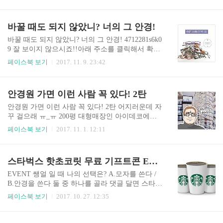
없는 노안! 한 번 확인해 보시기 바랍니다. No.4714
651-6k15 페이스북에서 보기 지금 바로 지갑에서
만원 한 장을 꺼내보자! #돈_드는 #테스트 ? #아니
바꿀 때도 되지 않았니? 너의 그 안경!
#손에_든다구~ 아이데코안경원 페이스북 바로가
기 아이데코안경원 누진다초점 설계 과정 보기
바꿀 때도 되지 않았니? 너의 그 안경! 4712281s6k0
9 잘 보이지 않으시죠!!아래 주소를 클릭해서 확인
바랍니다. https://www.facebook.com/eyedeco365/post
페이스북 보기
2017. 11. 9. 23:42
s/544814255861768 아이데코안경원 페이스북 바로
가기 아이데코안경원 누진다초점 설계 과정 보기
안경원 가면 이런 사람 꼭 있다! 2탄
안경원 가면 이런 사람 꼭 있다! 2탄 어지러운데 자
꾸 걸으래 ㅠ_ㅠ 200평 대형매장인 아이데코에서
는 주차장이 겸비되어 있어서 오시기 편리합니다.
페이스북 보기
2017. 11. 1. 12:11
안경원의 새로운 패러다임을 표방하는 아이데코
매장이 넓고 쾌적하며 안경의 문화공간으로 발돋
움 하고 있습니다. 사진백업-4710137-41545-6k01
스타벅스 핫초코릿 무료 기프트콘 EVENT - 쌩얼 일 때 나의 선택은?
안경원 페이스북 -> 페이스북가기 안경원에서 누
진다초점 설계 어떻게 하시는지 궁금하시면 설계
EVENT 쌩얼 일 때 나의 선택은? A.모자를 쓴다 /
과정 보기 누르세요!
B.안경을 쓴다 둘 중 하나를 골라 댓글 달면 스타벅
스 핫초코릿 Tall (10명) 기프티콘을 쏩니다? *기간:
페이스북 보기
2017. 10. 27. 12:35
~10/31일 (화) *발표: 11/3 (금) #시험스트레스로 #
당떨어진그대에게 #아이데코의_선물 4710083-6j27
이벤트 참여 https://www.facebook.com/eyedeco365/p